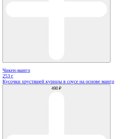
Чикен-манго
253 г
Кусочки хрустящей курицы в соусе на основе манго
490 ₽