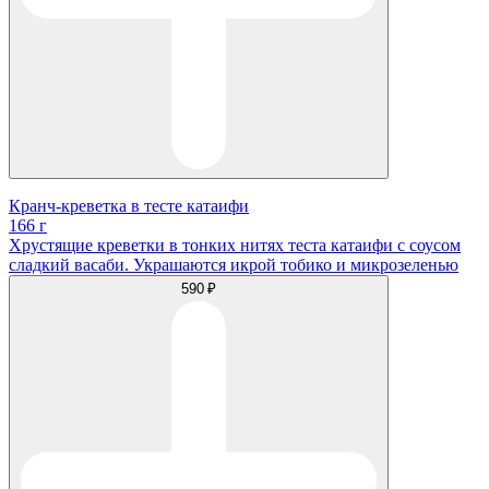
Кранч-креветка в тесте катаифи
166 г
Хрустящие креветки в тонких нитях теста катаифи с соусом
сладкий васаби. Украшаются икрой тобико и микрозеленью
590 ₽