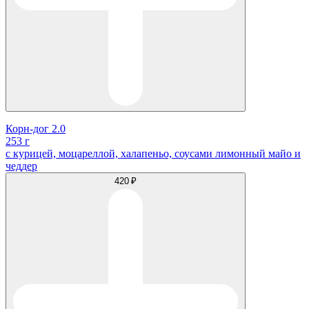
Корн-дог 2.0
253 г
с курицей, моцареллой, халапеньо, соусами лимонный майо и
чеддер
420 ₽