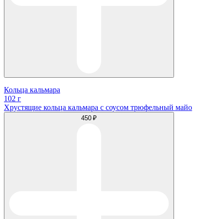
Кольца кальмара
102 г
Хрустящие кольца кальмара с соусом трюфельный майо
450 ₽