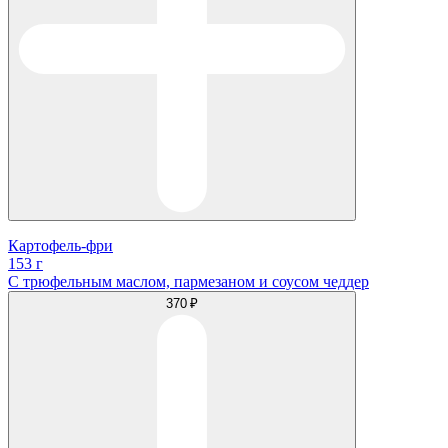
Картофель-фри
153 г
С трюфельным маслом, пармезаном и соусом чеддер
370 ₽