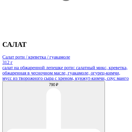
САЛАТ
Салат роти / креветка / гуакамоле
312 г
салат на обжаренной лепешке роти: салатный микс, креветка,
обжаренная в чесночном масле, гуакамоле, огурец-кимчи,
мусс из творожного сыра с хреном, кунжут-кимчи, соус манго
790 ₽