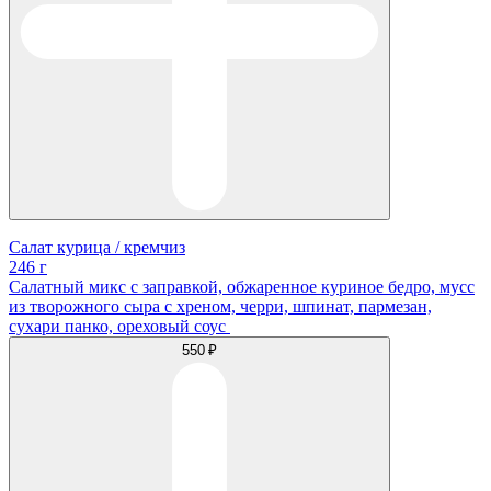
Салат курица / кремчиз
246 г
Салатный микс с заправкой, обжаренное куриное бедро, мусс
из творожного сыра с хреном, черри, шпинат, пармезан,
сухари панко, ореховый соус
550 ₽