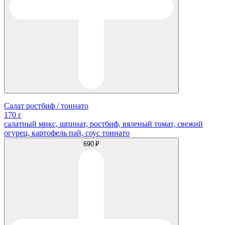
Салат ростбиф / тоннато
170 г
салатный микс, шпинат, ростбиф, вяленый томат, cвежий
огурец, картофель пай, соус тоннато
690 ₽