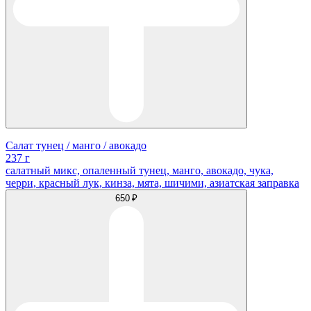
Салат тунец / манго / авокадо
237 г
салатный микс, опаленный тунец, манго, авокадо, чука,
черри, красный лук, кинза, мята, шичими, азиатская заправка
650 ₽