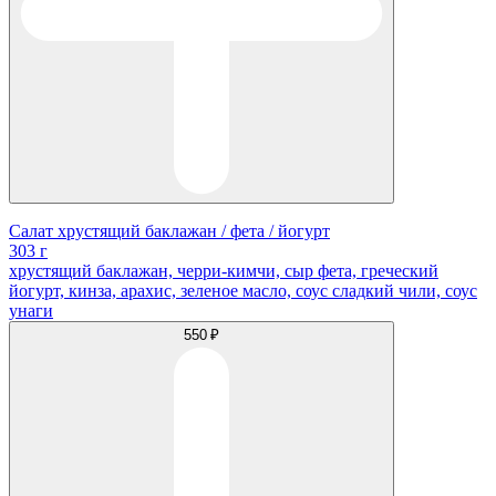
Салат хрустящий баклажан / фета / йогурт
303 г
хрустящий баклажан, черри-кимчи, сыр фета, греческий
йогурт, кинза, арахис, зеленое масло, соус сладкий чили, соус
унаги
550 ₽