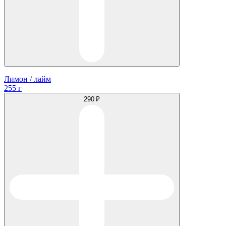
Лимон / лайм
255 г
290 ₽