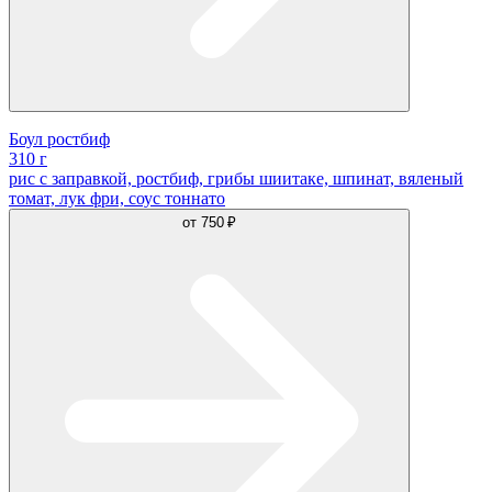
Боул ростбиф
310 г
рис с заправкой, ростбиф, грибы шиитаке, шпинат, вяленый
томат, лук фри, соус тоннато
от
750 ₽