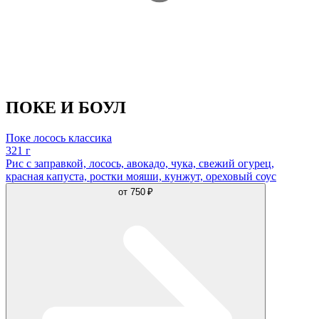
ПОКЕ И БОУЛ
Поке лосось классика
321 г
Рис с заправкой, лосось, авокадо, чука, свежий огурец,
красная капуста, ростки мояши, кунжут, ореховый соус
от
750 ₽