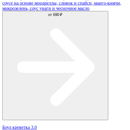
соусе на основе моцареллы, сливок и спайси, манго-кимчи,
микрозелень, соус унаги и чесночное масло
от
690 ₽
Боул креветка 3.0