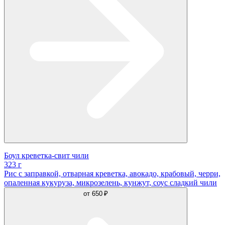
Боул креветка-свит чили
323 г
Рис с заправкой, отварная креветка, авокадо, крабовый, черри,
опаленная кукуруза, микрозелень, кунжут, соус сладкий чили
от
650 ₽