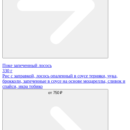
Поке запеченный лосось
330 г
Рис с заправкой, лосось опаленный в соусе терияки, чука,
брокколи, запеченные в соусе на основе моцареллы, сливок и
спайси, икра тобико
от
750 ₽