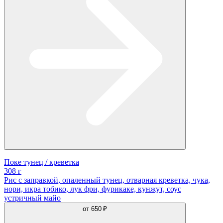
Поке тунец / креветка
308 г
Рис с заправкой, опаленный тунец, отварная креветка, чука,
нори, икра тобико, лук фри, фурикаке, кунжут, соус
устричный майо
от
650 ₽