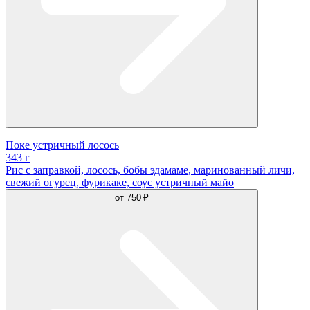
Поке устричный лосось
343 г
Рис с заправкой, лосось, бобы эдамаме, маринованный личи,
свежий огурец, фурикаке, соус устричный майо
от
750 ₽