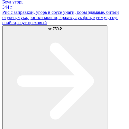
Боул угорь
344 г
Рис с заправкой, угорь в соусе унаги, бобы эдамаме, битый
огурец, чука, ростки мояши, арахис, лук фри, кунжут, соус
спайси, соус ореховый
от
750 ₽