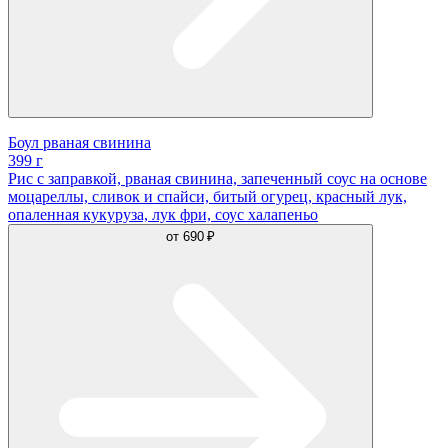
Боул рваная свинина
399 г
Рис с заправкой, рваная свинина, запеченный соус на основе
моцареллы, сливок и спайси, битый огурец, красный лук,
опаленная кукуруза, лук фри, соус халапеньо
от
690 ₽