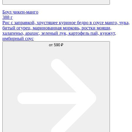
Боул чикен-манго
388 г
Рис с заправкой, хрустящее куриное бедро в соусе манго, чука,
битый огурец, маринованная морковь, ростки мояши,
халапеньо, арахис, зеленый лук, картофель пай, кунжут,
имбирный соус
от
590 ₽