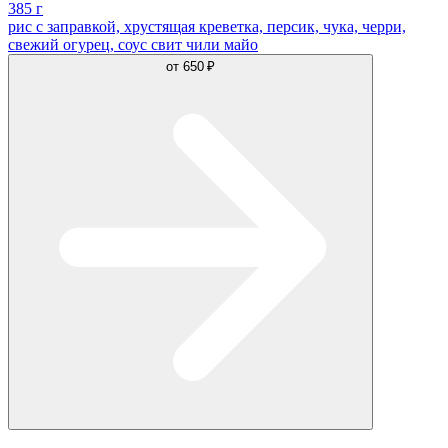
385 г
рис с заправкой, хрустящая креветка, персик, чука, черри,
свежий огурец, соус свит чили майо
от
650 ₽