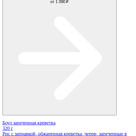
от
1 090 ₽
Боул запеченная креветка
320 г
Рис с заправкой, обжаренная креветка, черри, запеченные в