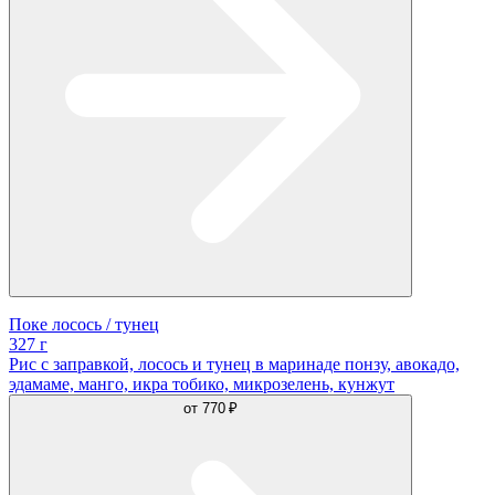
Поке лосось / тунец
327 г
Рис с заправкой, лосось и тунец в маринаде понзу, авокадо,
эдамаме, манго, икра тобико, микрозелень, кунжут
от
770 ₽