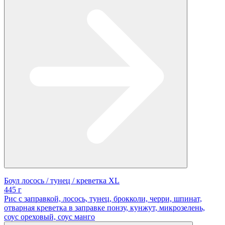
Боул лосось / тунец / креветка XL
445 г
Рис с заправкой, лосось, тунец, брокколи, черри, шпинат,
отварная креветка в заправке понзу, кунжут, микрозелень,
соус ореховый, соус манго