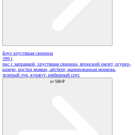
Боул хрустящая свинина
399 г
рис с заправкой, хрустящая свинина, японский омлет, огурец-
кимчи, ростки мояши, айсберг, маринованная морковь,
зеленый лук, кунжут, имбирный соус
от
590 ₽