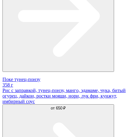
Поке тунец-понзу
358 г
Рис с заправкой, тунец-понзу, манго, эдамаме, чука, битый
огурец, дайкон, ростки мояши, нори, лук фри, кунжут,
имбирный соус
от
650 ₽