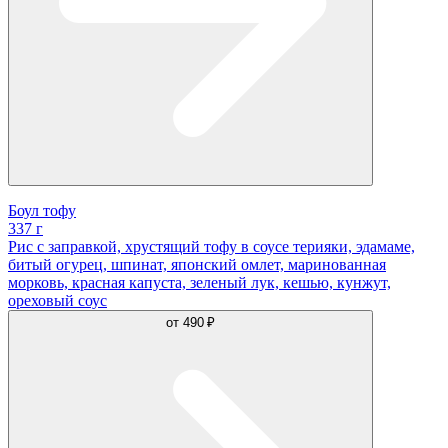
Боул тофу
337 г
Рис с заправкой, хрустящий тофу в соусе терияки, эдамаме,
битый огурец, шпинат, японский омлет, маринованная
морковь, красная капуста, зеленый лук, кешью, кунжут,
ореховый соус
от
490 ₽