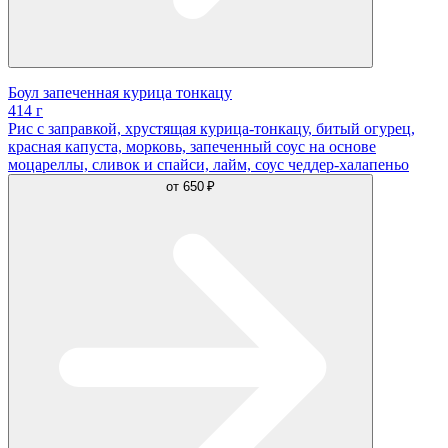
Боул запеченная курица тонкацу
414 г
Рис с заправкой, хрустящая курица-тонкацу, битый огурец,
красная капуста, морковь, запеченный соус на основе
моцареллы, сливок и спайси, лайм, соус чеддер-халапеньо
от
650 ₽