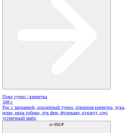
Поке тунец / креветка
308 г
Рис с заправкой, опаленный тунец, отварная креветка, чука,
нори, икра тобико, лук фри, фурикаке, кунжут, соус
устричный майо
от
650 ₽