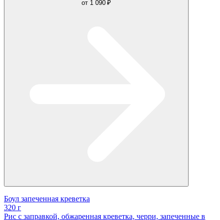
от
1 090 ₽
Боул запеченная креветка
320 г
Рис с заправкой, обжаренная креветка, черри, запеченные в