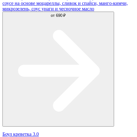
соусе на основе моцареллы, сливок и спайси, манго-кимчи,
микрозелень, соус унаги и чесночное масло
от
690 ₽
Боул креветка 3.0