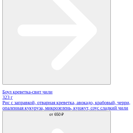
Боул креветка-свит чили
323 г
Рис с заправкой, отварная креветка, авокадо, крабовый, черри,
опаленная кукуруза, микрозелень, кунжут, соус сладкий чили
от
650 ₽