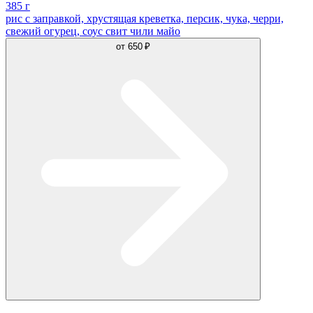
385 г
рис с заправкой, хрустящая креветка, персик, чука, черри,
свежий огурец, соус свит чили майо
от
650 ₽