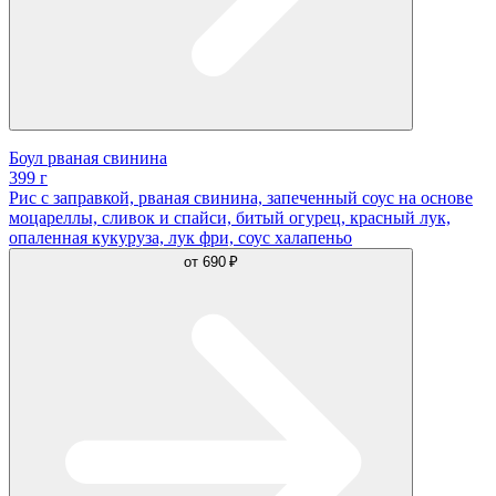
Боул рваная свинина
399 г
Рис с заправкой, рваная свинина, запеченный соус на основе
моцареллы, сливок и спайси, битый огурец, красный лук,
опаленная кукуруза, лук фри, соус халапеньо
от
690 ₽