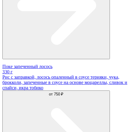
Поке запеченный лосось
330 г
Рис с заправкой, лосось опаленный в соусе терияки, чука,
брокколи, запеченные в соусе на основе моцареллы, сливок и
спайси, икра тобико
от
750 ₽