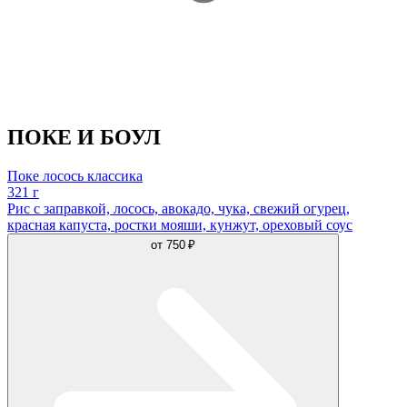
ПОКЕ И БОУЛ
Поке лосось классика
321 г
Рис с заправкой, лосось, авокадо, чука, свежий огурец,
красная капуста, ростки мояши, кунжут, ореховый соус
от
750 ₽