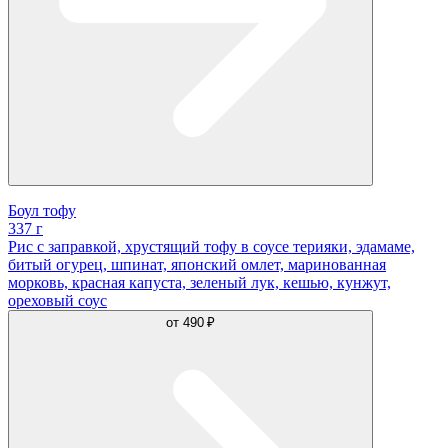
Боул тофу
337 г
Рис с заправкой, хрустящий тофу в соусе терияки, эдамаме,
битый огурец, шпинат, японский омлет, маринованная
морковь, красная капуста, зеленый лук, кешью, кунжут,
ореховый соус
от
490 ₽