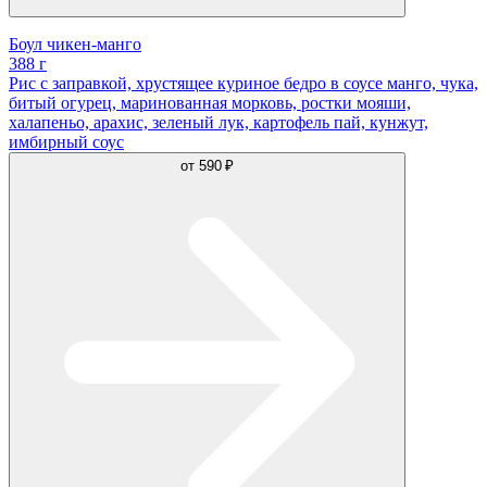
Боул чикен-манго
388 г
Рис с заправкой, хрустящее куриное бедро в соусе манго, чука,
битый огурец, маринованная морковь, ростки мояши,
халапеньо, арахис, зеленый лук, картофель пай, кунжут,
имбирный соус
от
590 ₽