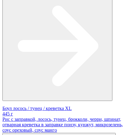
Боул лосось / тунец / креветка XL
445 г
Рис с заправкой, лосось, тунец, брокколи, черри, шпинат,
отварная креветка в заправке понзу, кунжут, микрозелень,
соус ореховый, соус манго