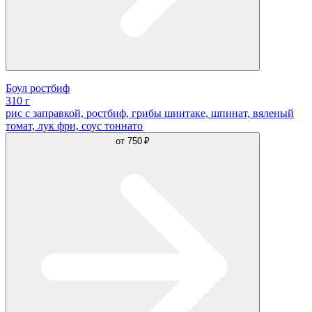
Боул ростбиф
310 г
рис с заправкой, ростбиф, грибы шиитаке, шпинат, вяленый
томат, лук фри, соус тоннато
от
750 ₽