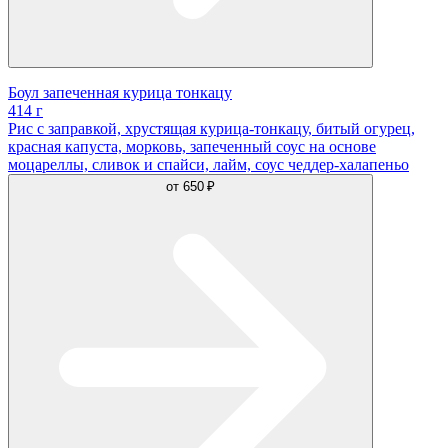
Боул запеченная курица тонкацу
414 г
Рис с заправкой, хрустящая курица-тонкацу, битый огурец,
красная капуста, морковь, запеченный соус на основе
моцареллы, сливок и спайси, лайм, соус чеддер-халапеньо
от
650 ₽