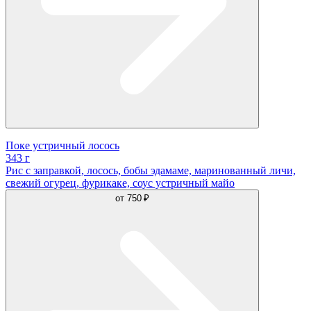
Поке устричный лосось
343 г
Рис с заправкой, лосось, бобы эдамаме, маринованный личи,
свежий огурец, фурикаке, соус устричный майо
от
750 ₽