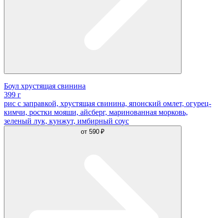
Боул хрустящая свинина
399 г
рис с заправкой, хрустящая свинина, японский омлет, огурец-
кимчи, ростки мояши, айсберг, маринованная морковь,
зеленый лук, кунжут, имбирный соус
от
590 ₽