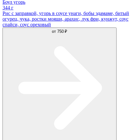
Боул угорь
344 г
Рис с заправкой, угорь в соусе унаги, бобы эдамаме, битый
огурец, чука, ростки мояши, арахис, лук фри, кунжут, соус
спайси, соус ореховый
от
750 ₽