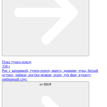
Поке тунец-понзу
358 г
Рис с заправкой, тунец-понзу, манго, эдамаме, чука, битый
огурец, дайкон, ростки мояши, нори, лук фри, кунжут,
имбирный соус
от
650 ₽