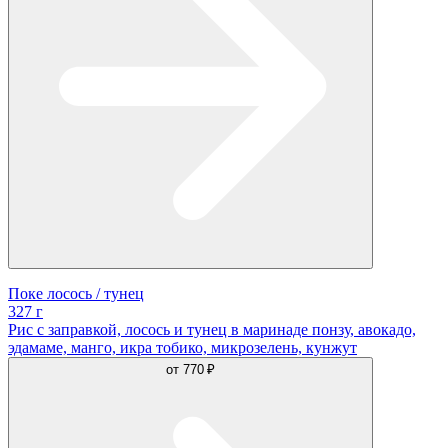
Поке лосось / тунец
327 г
Рис с заправкой, лосось и тунец в маринаде понзу, авокадо,
эдамаме, манго, икра тобико, микрозелень, кунжут
от
770 ₽